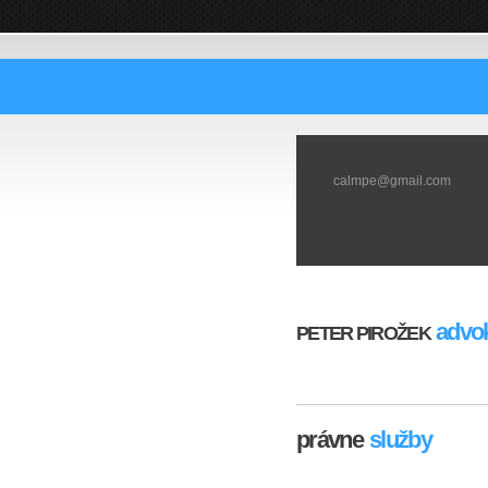
calmpe@gmail.com
advok
PETER PIROŽEK
právne
služby