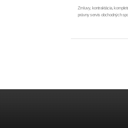
Zmluvy, kontraktácia, komplet
právny servis obchodných spo