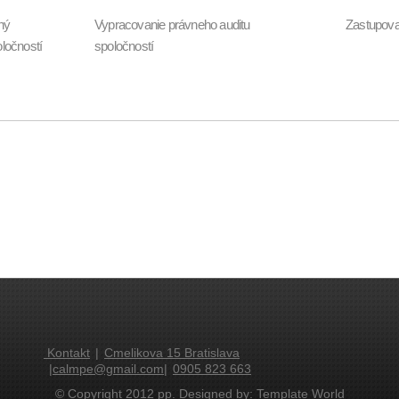
ný
Vypracovanie právneho auditu
Zastupova
ločností
spoločností
Kontakt
|
Cmelikova 15 Bratislava
|
calmpe@gmail.com
|
0905 823 663
© Copyright 2012 pp. Designed by:
Template World