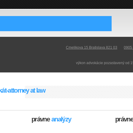
Cmelikova 15 Bratislava 821 03
0905
výkon advokácie pozastavený od 1
át-attorney at law
právne
analýzy
právn